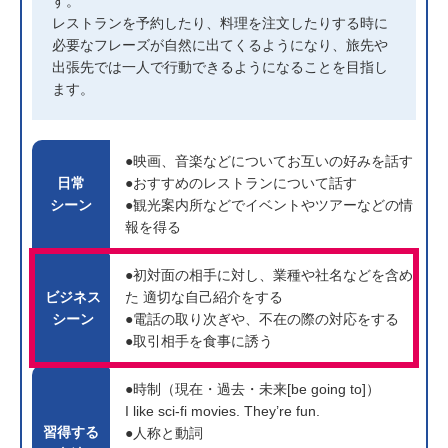
す。
レストランを予約したり、料理を注文したりする時に
必要なフレーズが自然に出てくるようになり、旅先や
出張先では一人で行動できるようになることを目指し
ます。
●映画、音楽などについてお互いの好みを話す
日常
●おすすめのレストランについて話す
シーン
●観光案内所などでイベントやツアーなどの情
報を得る
●初対面の相手に対し、業種や社名などを含め
ビジネス
た
適切な自己紹介をする
シーン
●電話の取り次ぎや、不在の際の対応をする
●取引相手を食事に誘う
●時制（現在・過去・未来[be going to]）
I like sci-fi movies. They’re fun.
習得する
●人称と動詞