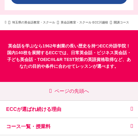
埼玉県の英会話教室・スクール
英会話教室・スクール ECC川越校
開講コース
英会話を学ぶなら1962年創業の長い歴史を持つECC外語学院！
国内140校を展開するECCでは、
日常英会話
・
ビジネス英会話
・
子ども英会話
・
TOEIC®L&R TEST対策
の英語資格取得など、あ
なたの目的や条件に合わせてレッスンが選べます。
ページの先頭へ
ECCが選ばれ続ける理由
コース一覧・授業料