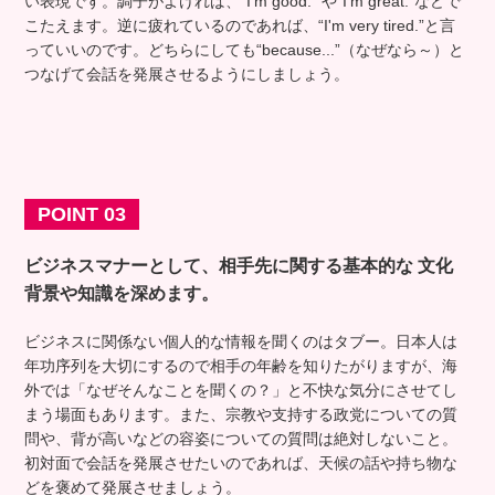
い表現です。調子がよければ、“I’m good.” や“I'm great.”などで
こたえます。逆に疲れているのであれば、“I'm very tired.”と言
っていいのです。どちらにしても“because...”（なぜなら～）と
つなげて会話を発展させるようにしましょう。
POINT 03
ビジネスマナーとして、相手先に関する基本的な
文化
背景や知識を深めます。
ビジネスに関係ない個人的な情報を聞くのはタブー。日本人は
年功序列を大切にするので相手の年齢を知りたがりますが、海
外では「なぜそんなことを聞くの？」と不快な気分にさせてし
まう場面もあります。また、宗教や支持する政党についての質
問や、背が高いなどの容姿についての質問は絶対しないこと。
初対面で会話を発展させたいのであれば、天候の話や持ち物な
どを褒めて発展させましょう。