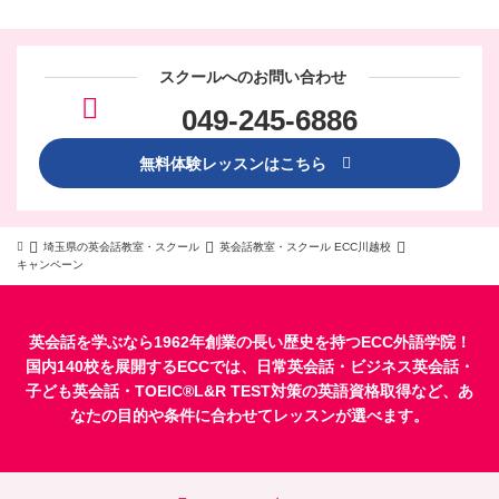
スクールへのお問い合わせ
049-245-6886
無料体験レッスンはこちら
埼玉県の英会話教室・スクール
英会話教室・スクール ECC川越校
キャンペーン
英会話を学ぶなら1962年創業の長い歴史を持つECC外語学院！
国内140校を展開するECCでは、
日常英会話
・
ビジネス英会話
・
子ども英会話
・
TOEIC®L&R TEST対策
の英語資格取得など、あ
なたの目的や条件に合わせてレッスンが選べます。