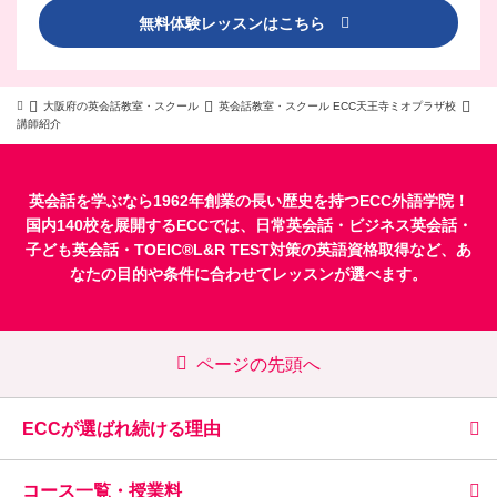
無料体験レッスンはこちら
大阪府の英会話教室・スクール
英会話教室・スクール ECC天王寺ミオプラザ校
講師紹介
英会話を学ぶなら1962年創業の長い歴史を持つECC外語学院！
国内140校を展開するECCでは、
日常英会話
・
ビジネス英会話
・
子ども英会話
・
TOEIC®L&R TEST対策
の英語資格取得など、あ
なたの目的や条件に合わせてレッスンが選べます。
ページの先頭へ
ECCが選ばれ続ける理由
コース一覧・授業料