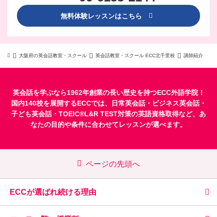
無料体験レッスンはこちら
大阪府の英会話教室・スクール
英会話教室・スクール ECC北千里校
講師紹介
英会話を学ぶなら1962年創業の長い歴史を持つECC外語学院！
国内140校を展開するECCでは、
日常英会話
・
ビジネス英会話
・
子ども英会話
・
TOEIC®L&R TEST対策
の英語資格取得など、あ
なたの目的や条件に合わせてレッスンが選べます。
ページの先頭へ
ECCが選ばれ続ける理由