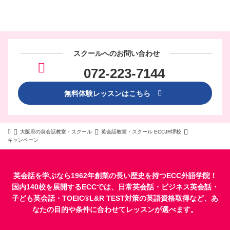
スクールへのお問い合わせ
072-223-7144
無料体験レッスンはこちら
大阪府の英会話教室・スクール
英会話教室・スクール ECCJR堺校
キャンペーン
英会話を学ぶなら1962年創業の長い歴史を持つECC外語学院！
国内140校を展開するECCでは、
日常英会話
・
ビジネス英会話
・
子ども英会話
・
TOEIC®L&R TEST対策
の英語資格取得など、あ
なたの目的や条件に合わせてレッスンが選べます。