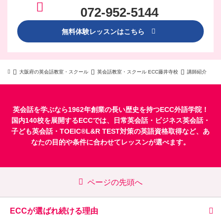
072-952-5144
無料体験レッスンはこちら
大阪府の英会話教室・スクール
英会話教室・スクール ECC藤井寺校
講師紹介
英会話を学ぶなら1962年創業の長い歴史を持つECC外語学院！
国内140校を展開するECCでは、
日常英会話
・
ビジネス英会話
・
子ども英会話
・
TOEIC®L&R TEST対策
の英語資格取得など、あ
なたの目的や条件に合わせてレッスンが選べます。
ページの先頭へ
ECCが選ばれ続ける理由