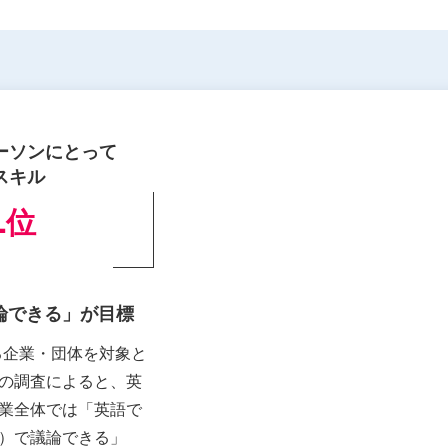
ーソンにとって
スキル
1
位
論できる」が目標
いる企業・団体を対象と
の調査によると、英
業全体では「英語で
）で議論できる」