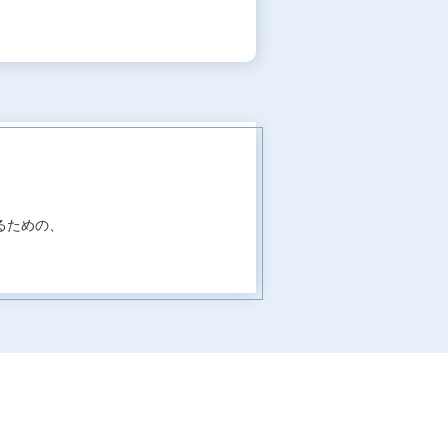
。
るための、