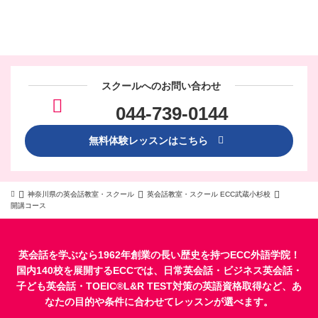
スクールへのお問い合わせ
044-739-0144
無料体験レッスンはこちら
神奈川県の英会話教室・スクール
英会話教室・スクール ECC武蔵小杉校
開講コース
英会話を学ぶなら1962年創業の長い歴史を持つECC外語学院！
国内140校を展開するECCでは、
日常英会話
・
ビジネス英会話
・
子ども英会話
・
TOEIC®L&R TEST対策
の英語資格取得など、あ
なたの目的や条件に合わせてレッスンが選べます。