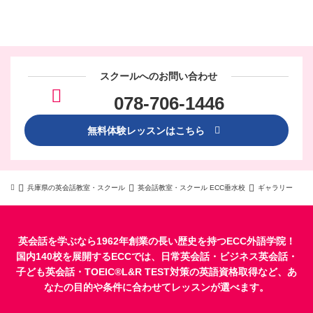
スクールへのお問い合わせ
078-706-1446
無料体験レッスンはこちら
兵庫県の英会話教室・スクール
英会話教室・スクール ECC垂水校
ギャラリー
英会話を学ぶなら1962年創業の長い歴史を持つECC外語学院！
国内140校を展開するECCでは、
日常英会話
・
ビジネス英会話
・
子ども英会話
・
TOEIC®L&R TEST対策
の英語資格取得など、あ
なたの目的や条件に合わせてレッスンが選べます。