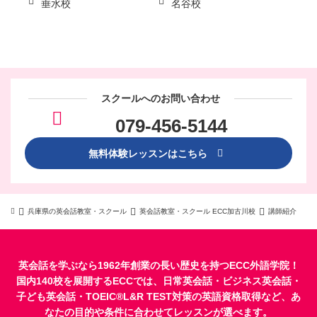
垂水校
名谷校
スクールへのお問い合わせ
079-456-5144
無料体験レッスンはこちら
兵庫県の英会話教室・スクール
英会話教室・スクール ECC加古川校
講師紹介
英会話を学ぶなら1962年創業の長い歴史を持つECC外語学院！
国内140校を展開するECCでは、
日常英会話
・
ビジネス英会話
・
子ども英会話
・
TOEIC®L&R TEST対策
の英語資格取得など、あ
なたの目的や条件に合わせてレッスンが選べます。