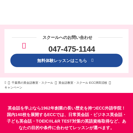
スクールへのお問い合わせ
047-475-1144
無料体験レッスンはこちら
千葉県の英会話教室・スクール
英会話教室・スクール ECC津田沼校
キャンペーン
英会話を学ぶなら1962年創業の長い歴史を持つECC外語学院！
国内140校を展開するECCでは、
日常英会話
・
ビジネス英会話
・
子ども英会話
・
TOEIC®L&R TEST対策
の英語資格取得など、あ
なたの目的や条件に合わせてレッスンが選べます。