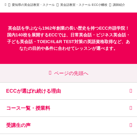
愛知県の英会話教室・スクール
英会話教室・スクール ECC小幡校
講師紹介
英会話を学ぶなら1962年創業の長い歴史を持つECC外語学院！
国内140校を展開するECCでは、
日常英会話
・
ビジネス英会話
・
子ども英会話
・
TOEIC®L&R TEST対策
の英語資格取得など、あ
なたの目的や条件に合わせてレッスンが選べます。
ページの先頭へ
ECCが選ばれ続ける理由
コース一覧・授業料
受講生の声