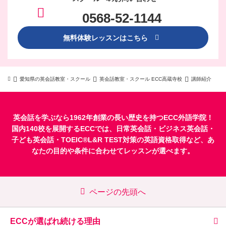
0568-52-1144
無料体験レッスンはこちら
愛知県の英会話教室・スクール
英会話教室・スクール ECC高蔵寺校
講師紹介
英会話を学ぶなら1962年創業の長い歴史を持つECC外語学院！
国内140校を展開するECCでは、
日常英会話
・
ビジネス英会話
・
子ども英会話
・
TOEIC®L&R TEST対策
の英語資格取得など、あ
なたの目的や条件に合わせてレッスンが選べます。
ページの先頭へ
ECCが選ばれ続ける理由