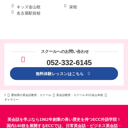
キッズ金山校
栄校
名古屋駅前校
スクールへのお問い合わせ
052-332-6145
無料体験レッスンはこちら
愛知県の英会話教室・スクール
英会話教室・スクール ECC金山本校
ギャラリー
英会話を学ぶなら1962年創業の長い歴史を持つECC外語学院！
国内140校を展開するECCでは、
日常英会話
・
ビジネス英会話
・