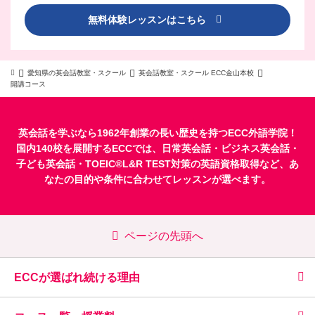
無料体験レッスンはこちら
愛知県の英会話教室・スクール
英会話教室・スクール ECC金山本校
開講コース
英会話を学ぶなら1962年創業の長い歴史を持つECC外語学院！
国内140校を展開するECCでは、
日常英会話
・
ビジネス英会話
・
子ども英会話
・
TOEIC®L&R TEST対策
の英語資格取得など、あ
なたの目的や条件に合わせてレッスンが選べます。
ページの先頭へ
ECCが選ばれ続ける理由