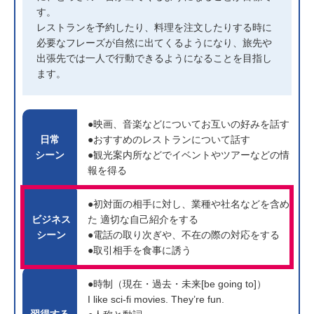
す。
レストランを予約したり、料理を注文したりする時に
必要なフレーズが自然に出てくるようになり、旅先や
出張先では一人で行動できるようになることを目指し
ます。
●映画、音楽などについてお互いの好みを話す
日常
●おすすめのレストランについて話す
シーン
●観光案内所などでイベントやツアーなどの情
報を得る
●初対面の相手に対し、業種や社名などを含め
ビジネス
た
適切な自己紹介をする
シーン
●電話の取り次ぎや、不在の際の対応をする
●取引相手を食事に誘う
●時制（現在・過去・未来[be going to]）
I like sci-fi movies. They’re fun.
習得する