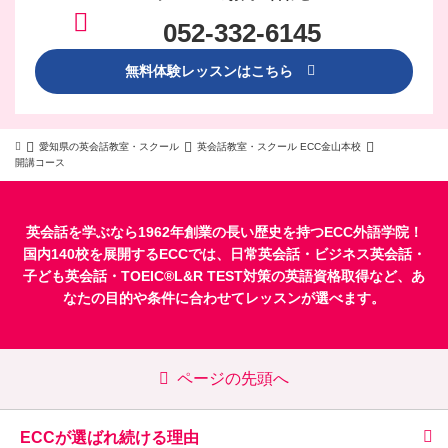
052-332-6145
無料体験レッスンはこちら
愛知県の英会話教室・スクール
英会話教室・スクール ECC金山本校
開講コース
英会話を学ぶなら1962年創業の長い歴史を持つECC外語学院！
国内140校を展開するECCでは、
日常英会話
・
ビジネス英会話
・
子ども英会話
・
TOEIC®L&R TEST対策
の英語資格取得など、あ
なたの目的や条件に合わせてレッスンが選べます。
ページの先頭へ
ECCが選ばれ続ける理由