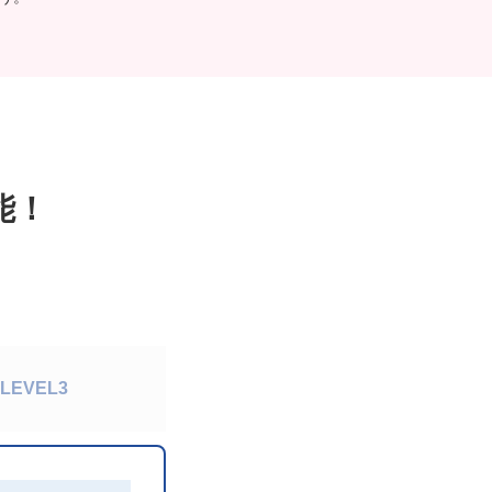
能！
LEVEL3