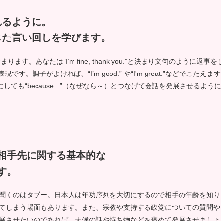
れるように。
じた言い回しを学びます。
ら始まります。あなたは”I’m fine, thank you.”と決まり文句のよう
。調子がよければ、“I’m good.” や“I'm great.”などでこたえ
どちらにしても“because...”（なぜなら～）とつなげて会話を発展させるよ
相手先に関する基本的な
す。
聞くのはタブー。日本人は年功序列を大切にするので相手の年齢を知り
てしまう場面もあります。また、宗教や支持する政党についての質問や
展させたいのであれば、天候の話や持ち物などを褒めて発展させましょ