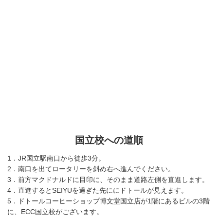
国立校への道順
1．JR国立駅南口から徒歩3分。
2．南口を出てロータリーを斜め右へ進んでください。
3．前方マクドナルドに目印に、そのまま道路左側を直進します。
4．直進するとSEIYUを過ぎた先ににドトールが見えます。
5．ドトールコーヒーショップ博文堂国立店が1階にあるビルの3階
に、ECC国立校がございます。