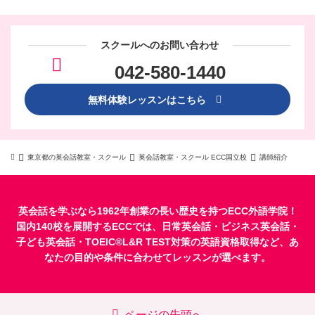
スクールへのお問い合わせ
042-580-1440
無料体験レッスンはこちら
東京都の英会話教室・スクール
英会話教室・スクール ECC国立校
講師紹介
英会話を学ぶなら1962年創業の長い歴史を持つECC外語学院！
国内140校を展開するECCでは、
日常英会話
・
ビジネス英会話
・
子ども英会話
・
TOEIC®L&R TEST対策
の英語資格取得など、あ
なたの目的や条件に合わせてレッスンが選べます。
ページの先頭へ