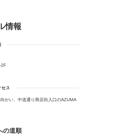
ル情報
所
2F
クセス
向かい、中道通り商店街入口のAZUMA
への道順