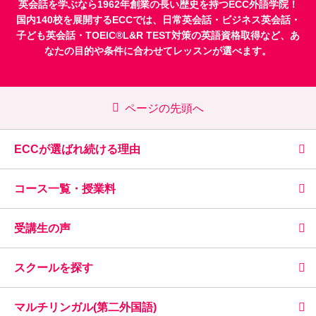
英会話を学ぶなら1962年創業の長い歴史を持つECC外語学院！
国内140校を展開するECCでは、
日常英会話
・
ビジネス英会話
・
子ども英会話
・
TOEIC®L&R TEST対策
の英語資格取得など、あ
なたの目的や条件に合わせてレッスンが選べます。
ページの先頭へ
ECCが選ばれ続ける理由
コース一覧・授業料
受講生の声
スクールを探す
マルチリンガル(第二外国語)