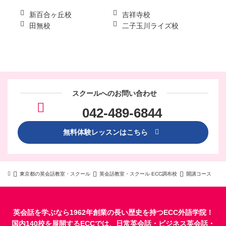
新百合ヶ丘校
吉祥寺校
田無校
二子玉川ライズ校
スクールへのお問い合わせ
042-489-6844
無料体験レッスンはこちら
東京都の英会話教室・スクール
英会話教室・スクール ECC調布校
開講コース
英会話を学ぶなら1962年創業の長い歴史を持つECC外語学院！
国内140校を展開するECCでは、
日常英会話
・
ビジネス英会話
・