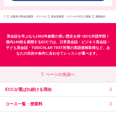
大阪府の英会話教室・スクール
英会話教室・スクール ECC八尾校
講師紹介
英会話を学ぶなら1962年創業の長い歴史を持つECC外語学院！
国内140校を展開するECCでは、
日常英会話
・
ビジネス英会話
・
子ども英会話
・
TOEIC®L&R TEST対策
の英語資格取得など、あ
なたの目的や条件に合わせてレッスンが選べます。
ページの先頭へ
ECCが選ばれ続ける理由
コース一覧・授業料