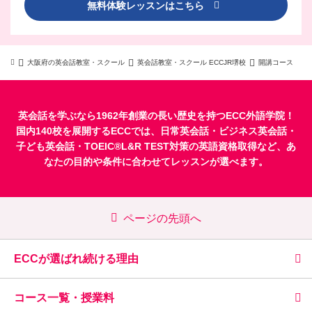
無料体験レッスンはこちら
大阪府の英会話教室・スクール
英会話教室・スクール ECCJR堺校
開講コース
英会話を学ぶなら1962年創業の長い歴史を持つECC外語学院！
国内140校を展開するECCでは、
日常英会話
・
ビジネス英会話
・
子ども英会話
・
TOEIC®L&R TEST対策
の英語資格取得など、あ
なたの目的や条件に合わせてレッスンが選べます。
ページの先頭へ
ECCが選ばれ続ける理由
コース一覧・授業料