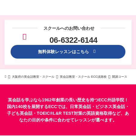
スクールへのお問い合わせ
06-6322-6144
無料体験レッスンはこちら
大阪府の英会話教室・スクール
英会話教室・スクール ECC淡路校
開講コース
英会話を学ぶなら1962年創業の長い歴史を持つECC外語学院！
国内140校を展開するECCでは、
日常英会話
・
ビジネス英会話
・
子ども英会話
・
TOEIC®L&R TEST対策
の英語資格取得など、あ
なたの目的や条件に合わせてレッスンが選べます。