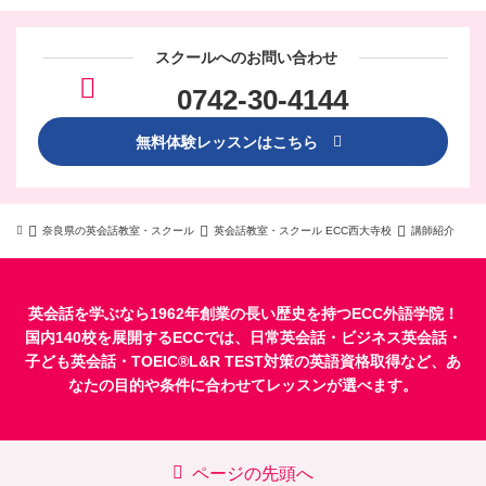
スクールへのお問い合わせ
0742-30-4144
無料体験レッスンはこちら
奈良県の英会話教室・スクール
英会話教室・スクール ECC西大寺校
講師紹介
英会話を学ぶなら1962年創業の長い歴史を持つECC外語学院！
国内140校を展開するECCでは、
日常英会話
・
ビジネス英会話
・
子ども英会話
・
TOEIC®L&R TEST対策
の英語資格取得など、あ
なたの目的や条件に合わせてレッスンが選べます。
ページの先頭へ