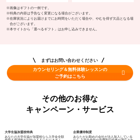
※画像はギフトの一例です。
※特典の内容は予告なく変更になる場合がございます。
※在庫状況によりお届けまでにお時間をいただく場合や、やむを得ず欠品となる場
合がございます。
※本サイトから「選べるギフト」はお申し込みできません。
まずはお問い合わせください
カウンセリング＆無料体験レッスンの
ご予約はこちら
その他のお得な
キャンペーン・サービス
大学生協加盟校特典
企業優待制度
あなたの大学生協が加盟校なら入学金全額
あなたがお勤めの会社が法人加入している
免除＆受講料が10%ＯＦＦになります！
なら 入学金免除や学費割引特典が適応され