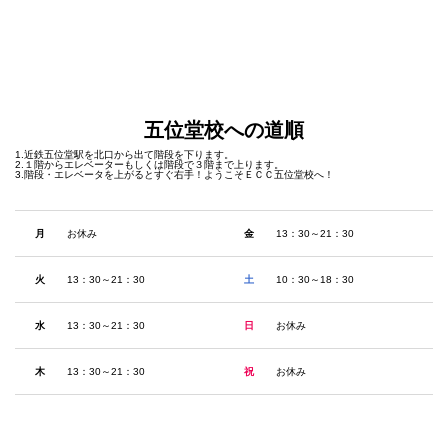
五位堂校への道順
1.近鉄五位堂駅を北口から出て階段を下ります。
2.１階からエレベーターもしくは階段で３階まで上ります。
3.階段・エレベータを上がるとすぐ右手！ようこそＥＣＣ五位堂校へ！
月
お休み
金
13：30～21：30
火
13：30～21：30
土
10：30～18：30
水
13：30～21：30
日
お休み
木
13：30～21：30
祝
お休み