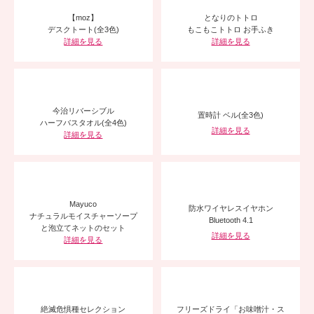
【moz】
となりのトトロ
デスクトート(全3色)
もこもこトトロ お手ふき
詳細を見る
詳細を見る
今治リバーシブル
置時計 ベル(全3色)
ハーフバスタオル(全4色)
詳細を見る
詳細を見る
Mayuco
防水ワイヤレスイヤホン
ナチュラルモイスチャーソープ
Bluetooth 4.1
と
泡立てネットのセット
詳細を見る
詳細を見る
絶滅危惧種セレクション
フリーズドライ
「お味噌汁・ス