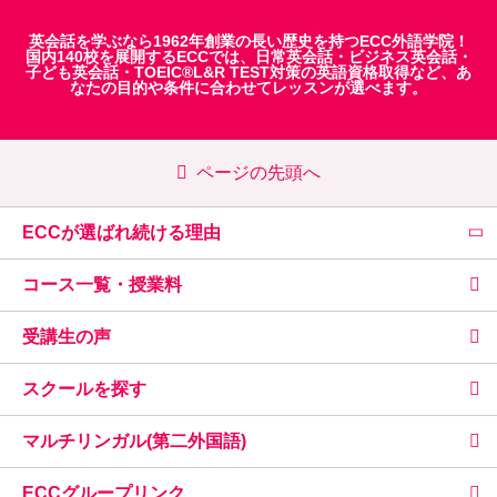
英会話を学ぶなら1962年創業の長い歴史を持つECC外語学院！
国内140校を展開するECCでは、
日常英会話
・
ビジネス英会話
・
子ども英会話
・
TOEIC®L&R TEST対策
の英語資格取得など、あ
なたの目的や条件に合わせてレッスンが選べます。
ページの先頭へ
ECCが選ばれ続ける理由
コース一覧・授業料
受講生の声
スクールを探す
マルチリンガル(第二外国語)
ECCグループリンク