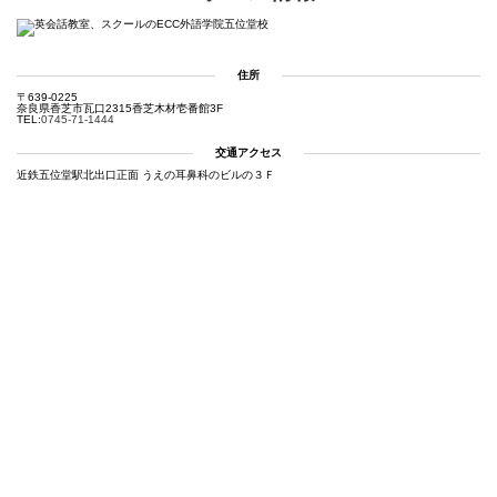
住所
〒639-0225
奈良県香芝市瓦口2315香芝木材壱番館3F
TEL:
0745-71-1444
交通アクセス
近鉄五位堂駅北出口正面 うえの耳鼻科のビルの３Ｆ