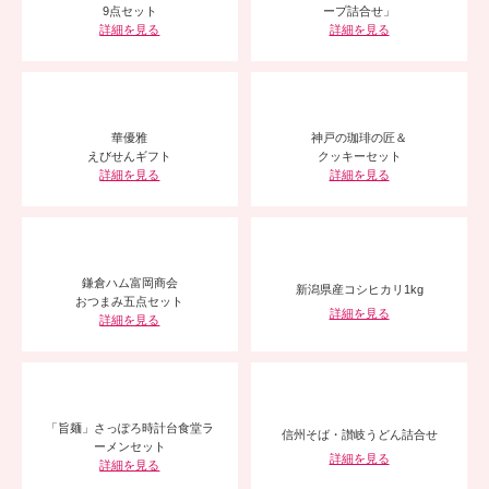
9点セット
ープ詰合せ」
詳細を見る
詳細を見る
華優雅
神戸の珈琲の匠＆
えびせんギフト
クッキーセット
詳細を見る
詳細を見る
鎌倉ハム富岡商会
新潟県産コシヒカリ1kg
おつまみ五点セット
詳細を見る
詳細を見る
「旨麺」さっぽろ時計台食堂
ラ
信州そば・讃岐うどん詰合せ
ーメンセット
詳細を見る
詳細を見る