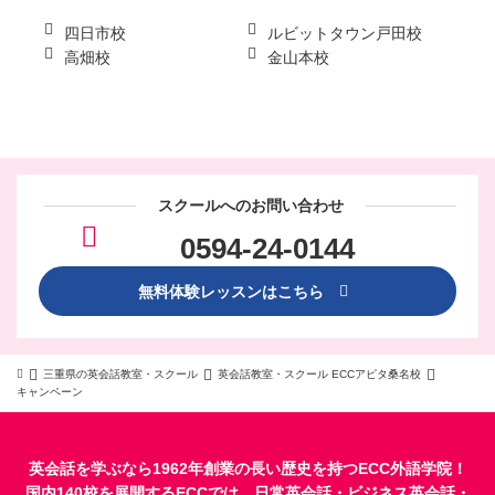
四日市校
ルビットタウン戸田校
高畑校
金山本校
スクールへのお問い合わせ
0594-24-0144
無料体験レッスンはこちら
三重県の英会話教室・スクール
英会話教室・スクール ECCアピタ桑名校
キャンペーン
英会話を学ぶなら1962年創業の長い歴史を持つECC外語学院！
国内140校を展開するECCでは、
日常英会話
・
ビジネス英会話
・