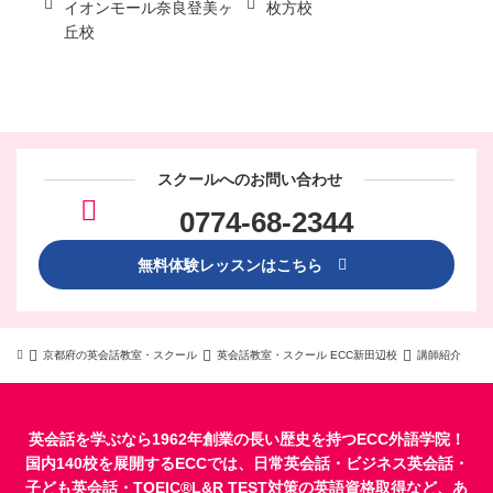
イオンモール奈良登美ヶ
枚方校
丘校
スクールへのお問い合わせ
0774-68-2344
無料体験レッスンはこちら
京都府の英会話教室・スクール
英会話教室・スクール ECC新田辺校
講師紹介
英会話を学ぶなら1962年創業の長い歴史を持つECC外語学院！
国内140校を展開するECCでは、
日常英会話
・
ビジネス英会話
・
子ども英会話
・
TOEIC®L&R TEST対策
の英語資格取得など、あ