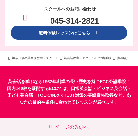
スクールへのお問い合わせ
045-314-2821
無料体験レッスンはこちら
神奈川県の英会話教室・スクール
英会話教室・スクール ECC横浜校
講師紹介
英会話を学ぶなら1962年創業の長い歴史を持つECC外語学院！
国内140校を展開するECCでは、
日常英会話
・
ビジネス英会話
・
子ども英会話
・
TOEIC®L&R TEST対策
の英語資格取得など、あ
なたの目的や条件に合わせてレッスンが選べます。
ページの先頭へ