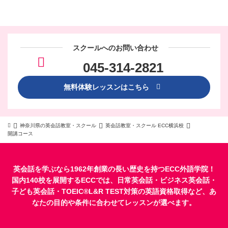
スクールへのお問い合わせ
045-314-2821
無料体験レッスンはこちら
神奈川県の英会話教室・スクール
英会話教室・スクール ECC横浜校
開講コース
英会話を学ぶなら1962年創業の長い歴史を持つECC外語学院！
国内140校を展開するECCでは、
日常英会話
・
ビジネス英会話
・
子ども英会話
・
TOEIC®L&R TEST対策
の英語資格取得など、あ
なたの目的や条件に合わせてレッスンが選べます。