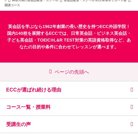
神奈川県の英会話教室・スクール
英会話教室・スクール ECC本厚木ミロード校
開講コース
英会話を学ぶなら1962年創業の長い歴史を持つECC外語学院！
国内140校を展開するECCでは、
日常英会話
・
ビジネス英会話
・
子ども英会話
・
TOEIC®L&R TEST対策
の英語資格取得など、あ
なたの目的や条件に合わせてレッスンが選べます。
ページの先頭へ
ECCが選ばれ続ける理由
コース一覧・授業料
受講生の声