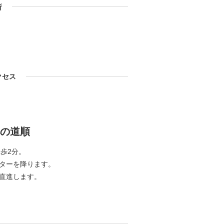
所
クセス
の道順
歩2分。
ターを降ります。
直進します。