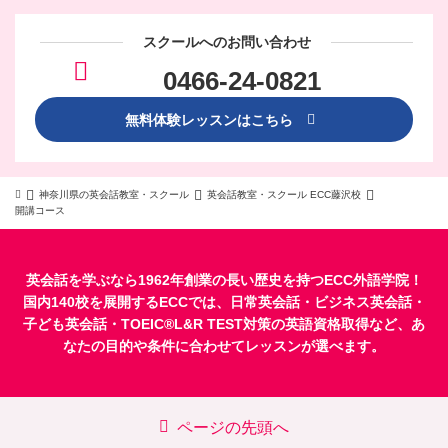
スクールへのお問い合わせ
0466-24-0821
無料体験レッスンはこちら
神奈川県の英会話教室・スクール
英会話教室・スクール ECC藤沢校
開講コース
英会話を学ぶなら1962年創業の長い歴史を持つECC外語学院！
国内140校を展開するECCでは、
日常英会話
・
ビジネス英会話
・
子ども英会話
・
TOEIC®L&R TEST対策
の英語資格取得など、あ
なたの目的や条件に合わせてレッスンが選べます。
ページの先頭へ