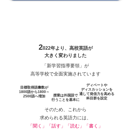
2
022年より、高校英語が
大きく変わりました
「新学習指導要領」が
高等学校で全面実施されています
ディベートや
目標取得語彙数が
ディスカッションを
1800語から
1800～
通して発信力を高める
授業は外国語で
2500語へ増加
科目群を設定
行うことを基本に
そのため、これから
求められる英語力には、
「聞く」「話す」「読む」「書く」