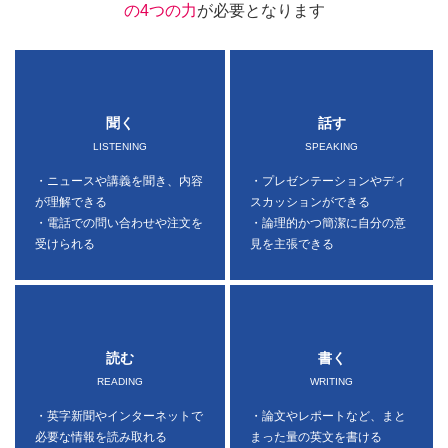
の4つの力
が必要となります
聞く
話す
LISTENING
SPEAKING
・ニュースや講義を聞き、内容
・プレゼンテーションやディ
が理解できる
スカッションができる
・電話での問い合わせや注文を
・論理的かつ簡潔に自分の意
受けられる
見を主張できる
読む
書く
READING
WRITING
・英字新聞やインターネットで
・論文やレポートなど、まと
必要な情報を読み取れる
まった量の英文を書ける