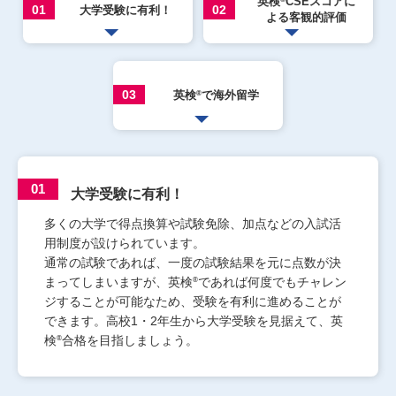
英検
CSEスコアに
01
02
大学受験に有利！
よる客観的評価
03
英検
で海外留学
®
01
大学受験に有利！
多くの大学で得点換算や試験免除、加点などの入試活
用制度が設けられています。
通常の試験であれば、一度の試験結果を元に点数が決
®
まってしまいますが、英検
であれば何度でもチャレン
ジすることが可能なため、受験を有利に進めることが
できます。高校1・2年生から大学受験を見据えて、英
®
検
合格を目指しましょう。