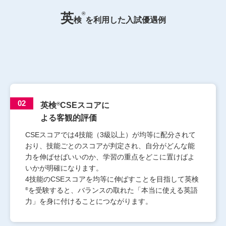
®
英
検
を利用した入試優遇例
02
®
英検
CSEスコアに
よる客観的評価
CSEスコアでは4技能（3級以上）が均等に配分されて
おり、技能ごとのスコアが判定され、自分がどんな能
力を伸ばせばいいのか、学習の重点をどこに置けばよ
いかが明確になります。
4技能のCSEスコアを均等に伸ばすことを目指して英検
®
を受験すると、バランスの取れた「本当に使える英語
力」を身に付けることにつながります。