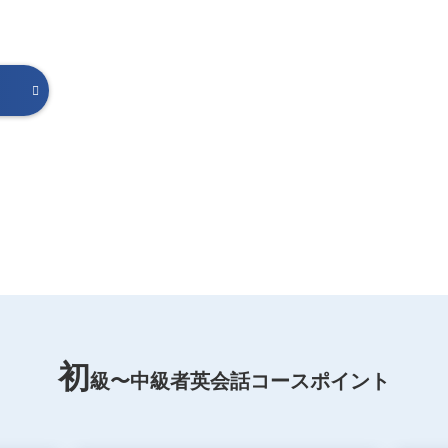
初
級〜中級者英会話コース
ポイント