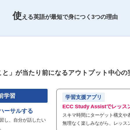
使
える英語が最短で身につく
3つの理由
こと」が当たり前になる
アウトプット中心の
事前学習
学習支援アプリ
ECC Study Assistでレ
ハーサルする
スキマ時間にターゲット構文や
習し、自分が話したい
無理なく楽しみながら、レッス
。