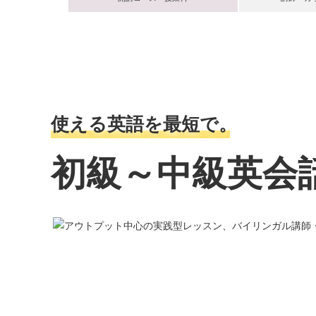
使える英語を最短で
。
初級～中級英会