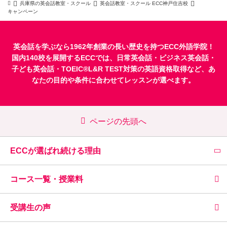
兵庫県の英会話教室・スクール
英会話教室・スクール ECC神戸住吉校
キャンペーン
英会話を学ぶなら1962年創業の長い歴史を持つECC外語学院！
国内140校を展開するECCでは、
日常英会話
・
ビジネス英会話
・
子ども英会話
・
TOEIC®L&R TEST対策
の英語資格取得など、あ
なたの目的や条件に合わせてレッスンが選べます。
ページの先頭へ
ECCが選ばれ続ける理由
コース一覧・授業料
受講生の声