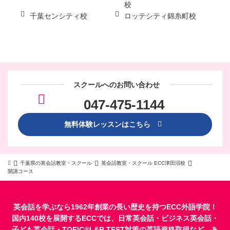
校
千葉センシティ校
ロッテシティ錦糸町校
スクールへのお問い合わせ
047-475-1144
無料体験レッスンはこちら
千葉県の英会話教室・スクール
英会話教室・スクール ECC津田沼校
開講コース
英会話を学ぶなら1962年創業の長い歴史を持つECC外語学院！
国内140校を展開するECCでは、
日常英会話
・
ビジネス英会話
・
子ども英会話
・
TOEIC®L&R TEST対策
の英語資格取得など、あ