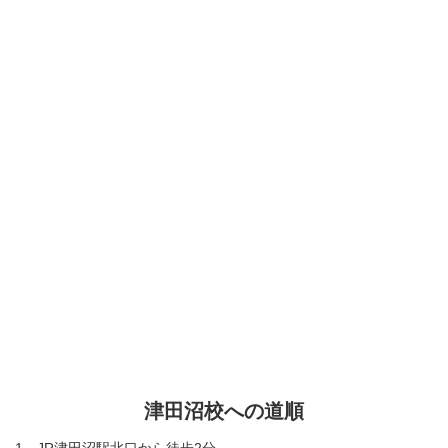
津田沼校への道順
1．JR津田沼駅北口から徒歩2分。