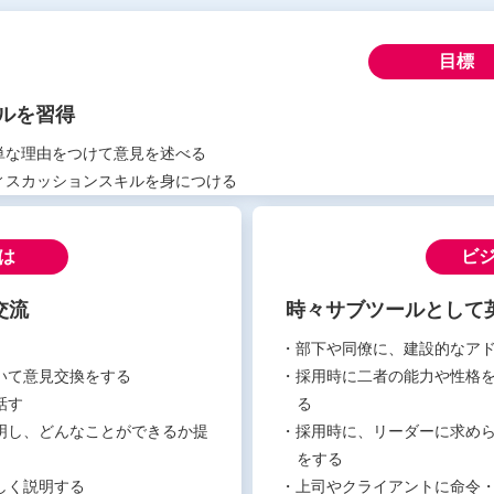
目標
ルを習得
単な理由をつけて意見を述べる
ィスカッションスキルを身につける
は
ビ
交流
時々サブツールとして
・部下や同僚に、建設的なア
いて意見交換をする
・採用時に二者の能力や性格
話す
る
明し、どんなことができるか提
・採用時に、リーダーに求め
をする
しく説明する
・上司やクライアントに命令