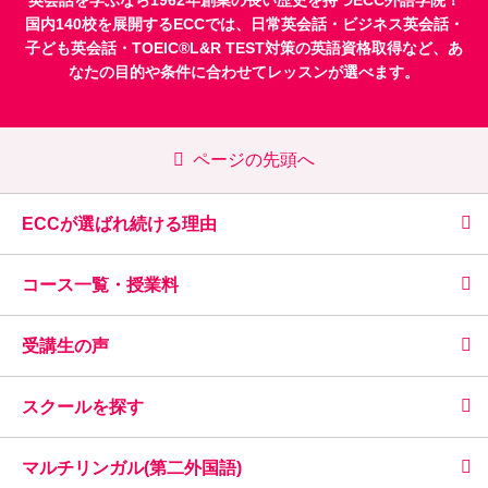
国内140校を展開するECCでは、
日常英会話
・
ビジネス英会話
・
子ども英会話
・
TOEIC®L&R TEST対策
の英語資格取得など、あ
なたの目的や条件に合わせてレッスンが選べます。
ページの先頭へ
ECCが選ばれ続ける理由
コース一覧・授業料
受講生の声
スクールを探す
マルチリンガル(第二外国語)