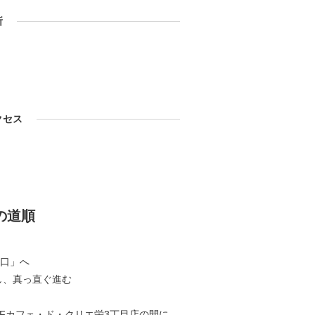
所
クセス
の道順
出口」へ
し、真っ直ぐ進む
1Fカフェ・ド・クリエ栄3丁目店の間に