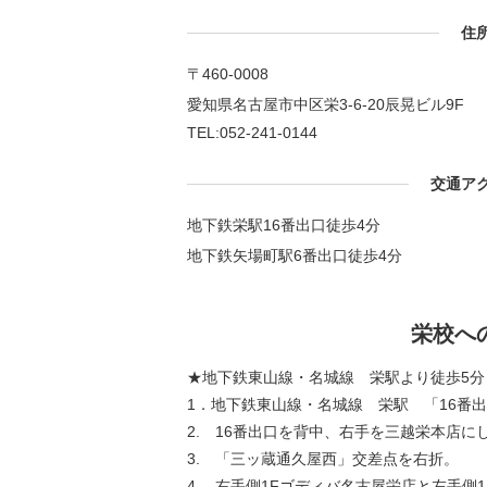
住
〒460-0008
愛知県名古屋市中区栄3-6-20辰晃ビル9F
TEL:052-241-0144
交通ア
地下鉄栄駅16番出口徒歩4分
地下鉄矢場町駅6番出口徒歩4分
栄校へ
★地下鉄東山線・名城線 栄駅より徒歩5分
1．地下鉄東山線・名城線 栄駅 「16番
2. 16番出口を背中、右手を三越栄本店に
3. 「三ッ蔵通久屋西」交差点を右折。
4. 右手側1Fゴディバ名古屋栄店と左手側