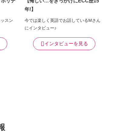
グホリデ
【悔しい…をきっかけにECC歴15
年!】
レッスン
今では楽しく英語でお話しているMさん
にインタビュー♪
インタビューを見る
報