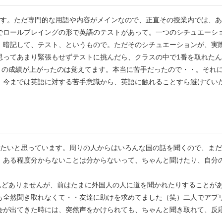
ります。ただ専門的な用語や内容がメインなので、正直その授業内では、
でロールプレイングの形で英語のテストがあって。一つのシチュエーシ
、暗記して、テスト、というもので。ただそのシチュエーションが、実際
思ってあまり緊張もせずテストに挑んだら、クラスの中で1番を取れた
テストの成績が上がったのは覚えてます。本当に苦手だったので・・。そ
。今までは英語に対する苦手意識から、英語に触れることすら避けてい
行きたいと思っています。周りの人からはいろんな国の話を聞くので、ま
、ある程度分からないことは分からないって、ちゃんと聞けたり、自分
ほとんどありませんが、前はたまに外国人の人に道を聞かれたりすること
も全然聞き取れなくて・・友達に助けを求めてました（笑）二人でアプ
会が出てきた時には、突然声をかけられても、ちゃんと聞き取れて、反