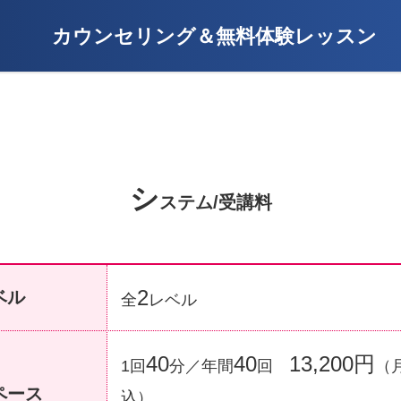
カウンセリング＆無料体験レッスン
シ
ステム/受講料
2
ベル
全
レベル
40
40
13,200円
1回
分／年間
回
（
ペース
込）