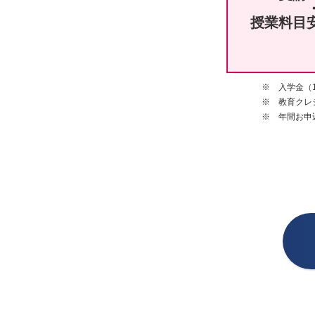
授業料目
※ 入学金（
※ 教育クレ
※ 年間お申