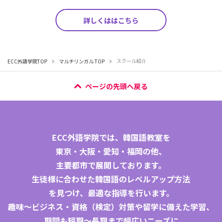
詳しくははこちら
スクール紹介
ECC外語学院TOP
マルチリンガル TOP
ページの先頭へ戻る
ECC外語学院では、
韓国語教室
を
東京
・
大阪
・
愛知
・
福岡
の他、
主要都市で展開しております。
生徒様に合わせた韓国語のレベルアップ方法
を見つけ、最適な指導を行います。
趣味～ビジネス・資格（検定）対策や留学に備えた学習、
期間も短期〜長期まで幅広いニーズに