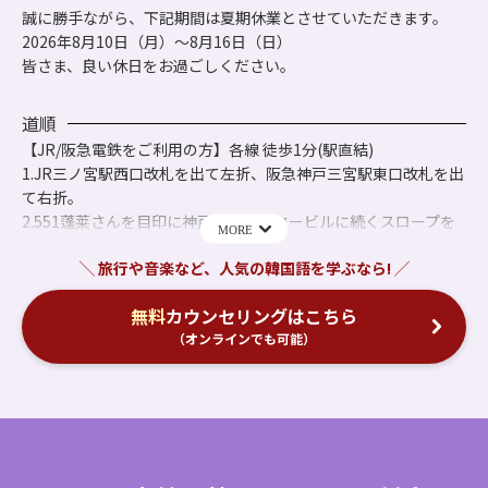
誠に勝手ながら、下記期間は夏期休業とさせていただきます。
2026年8月10日（月）～8月16日（日）
皆さま、良い休日をお過ごしください。
道順
【JR/阪急電鉄をご利用の方】各線 徒歩1分(駅直結)
1.JR三ノ宮駅西口改札を出て左折、阪急神戸三宮駅東口改札を出
て右折。
2.551蓬莱さんを目印に神戸交通センタービルに続くスロープを
上がる。
3.三洋航空サービスさんを右折、直進後エレベーターで3階へ。
無料
カウンセリングはこちら
【神戸市営地下鉄をご利用の方】三宮駅 徒歩4分
（オンラインでも可能）
1.改札を左側に出て、東出口4番に向かって直進。
2.阪神電鉄の西口が見えるので右折。
3.直進するとさんちか(Santina)の入口を左折。その後エスカレ
ーターで１階へ。
4.神戸交通センターが見えますので、エレベーターで３階へ。