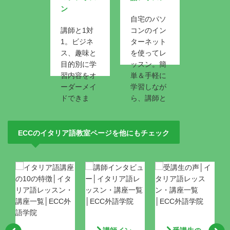
ン
自宅のパソ
講師と1対
コンのイン
1。ビジネ
ターネット
ス、趣味と
を使ってレ
目的別に学
ッスン。簡
習内容をオ
単＆手軽に
ーダーメイ
学習しなが
ドできま
ら、講師と
す。
1対1の会話
も楽しめま
す！
ECCのイタリア語教室ページを他にもチェック