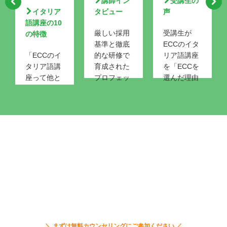
講師イン
受講生の
イタリア
タビュー
声
語講座の10
厳しい採用
受講生が
の特徴
基準と徹底
ECCのイタ
「ECCのイ
的な研修で
リア語講座
タリア語講
育成された
を「ECCを
座って他と
プロフェッ
選んだ理由
どこが違う
ショナルな
＆ECCの魅
の？」 そん
講師陣
力」等を紹
な疑問や不
介
安を解消す
る特長をご
イタリア語コース
紹介しま
無料カウンセリング
す。
COUNSELING
ECCは、入学前のカウンセリングを大切にしています。
あなたの目的に合わせた、イタリア語のスキルアップのための最
適な学習方法をアドバイスします。