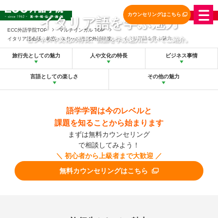
カウンセリングはこちら
イタリア語を学ぶ魅力
イタリア語会話・スクール
ECC外語学院TOP
マルチリンガル TOP
イタリア語を学ぶ魅力
イタリア語会話・教室・スクール|ECC外語学院
ビジネスや文化の特長、言語を学ぶ魅力についてご紹介。
旅行先としての魅力
人や文化の特長
ビジネス事情
言語としての楽しさ
その他の魅力
語学学習は今のレベルと
課題を知ることから始まります
まずは無料カウンセリング
で相談してみよう！
＼ 初心者から上級者まで大歓迎 ／
無料カウンセリングはこちら