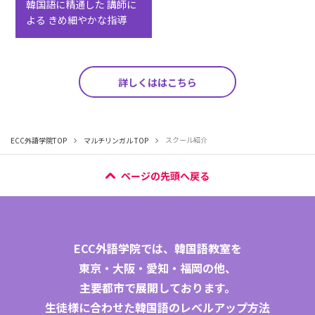
韓国語に精通した
講師に
よる
きめ細やかな指導
詳しくははこちら
スクール紹介
ECC外語学院TOP
マルチリンガル TOP
ページの先頭へ戻る
ECC外語学院では、
韓国語教室
を
東京
・
大阪
・
愛知
・
福岡
の他、
主要都市で展開しております。
生徒様に合わせた韓国語のレベルアップ方法