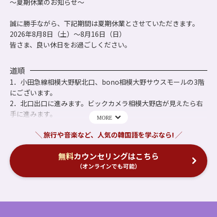
～夏期休業のお知らせ～
誠に勝手ながら、下記期間は夏期休業とさせていただきます。
2026年8月8日（土）～8月16日（日）
皆さま、良い休日をお過ごしください。
道順
1．小田急線相模大野駅北口、bono相模大野サウスモールの3階
にございます。
2．北口出口に進みます。ビックカメラ相模大野店が見えたら右
手に進みます。
3．ホテルセンチュリーの看板を左折し、駅とbono相模大野を繋
ぐ通路を道なりに進みます。
4．左手にECCの看板が見えます。ボーノ横町看板の下のエスカ
無料
カウンセリングはこちら
レーターで3階へ。
（オンラインでも可能）
5．bono相模大野サウスモールの3階にございます。