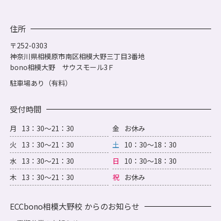
住所
〒252-0303
神奈川県相模原市南区相模大野三丁目3番地
bono相模大野 サウスモール3Ｆ
駐車場あり（有料）
受付時間
月
13：30～21：30
金
お休み
火
13：30～21：30
土
10：30～18：30
水
13：30～21：30
日
10：30～18：30
木
13：30～21：30
祝
お休み
ECCbono相模大野校 からのお知らせ