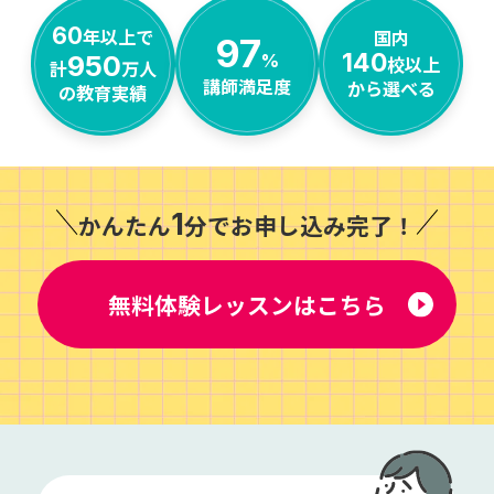
60
年以上で
国内
97
140
%
950
校以上
計
万人
講師満足度
から選べる
の教育実績
1
かんたん
分でお申し込み完了！
無料体験レッスンはこちら