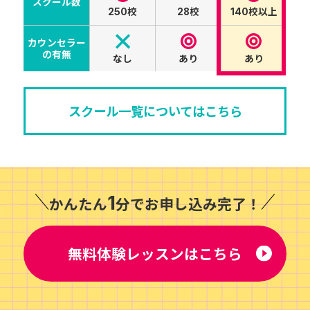
スクール数
校
校
校以上
250
28
140
カウンセラー
の有無
なし
あり
あり
スクール一覧についてはこちら
1
かんたん
分でお申し込み完了！
無料体験レッスンはこちら