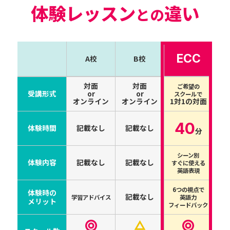
体験レッスン
違い
との
ECC
A校
B校
対面
対面
ご希望の
受講形式
or
or
スクールで
オンライン
オンライン
1対1の対面
40
体験時間
記載なし
記載なし
分
シーン別
体験内容
記載なし
記載なし
すぐに使える
英語表現
6つの視点で
体験時の
記載なし
学習アドバイス
英語力
メリット
フィードバック