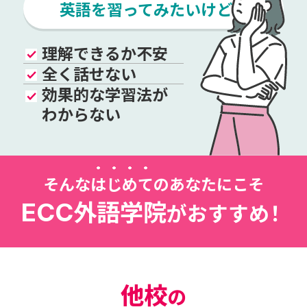
英語を習ってみたいけど…
理解できるか不安
全く話せない
効果的な学習法が
わからない
そんな
は
じ
め
て
のあなたにこそ
外語学院
ECC
がおすす
め
！
他校
の