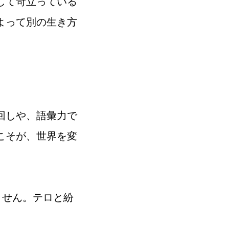
して苛立っている
よって別の生き方
回しや、語彙力で
こそが、世界を変
ません。テロと紛