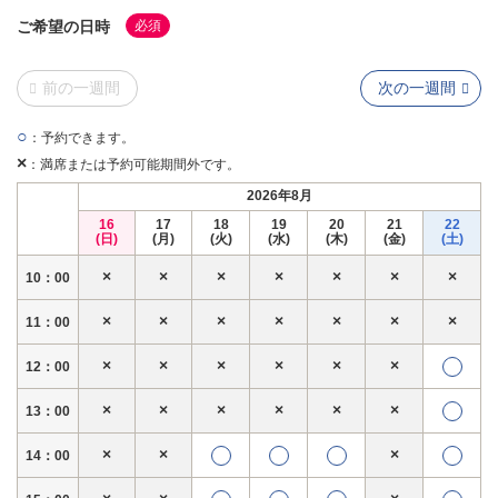
ご希望の日時
必須
前の一週間
次の一週間
○
：予約できます。
×
：満席または予約可能期間外です。
2026年8月
16
17
18
19
20
21
22
(日)
(月)
(火)
(水)
(木)
(金)
(土)
×
×
×
×
×
×
×
10：00
×
×
×
×
×
×
×
11：00
×
×
×
×
×
×
12：00
×
×
×
×
×
×
13：00
×
×
×
14：00