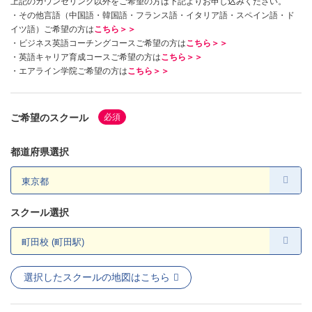
上記のカウンセリング以外をご希望の方は下記よりお申し込みください。
・その他言語（中国語・韓国語・フランス語・イタリア語・スペイン語・ド
・その他言語（中国語・韓国語・フランス語・イタリア語・スペイン語・ド
イツ語）ご希望の方は
こちら＞＞
イツ語）ご希望の方は
こちら＞＞
・ビジネス英語コーチングコースご希望の方は
こちら＞＞
・ビジネス英語コーチングコースご希望の方は
こちら＞＞
・英語キャリア育成コースご希望の方は
こちら＞＞
・英語キャリア育成コースご希望の方は
こちら＞＞
・エアライン学院ご希望の方は
こちら＞＞
・エアライン学院ご希望の方は
こちら＞＞
ご希望のスクール
必須
都道府県選択
スクール選択
選択したスクールの地図はこちら