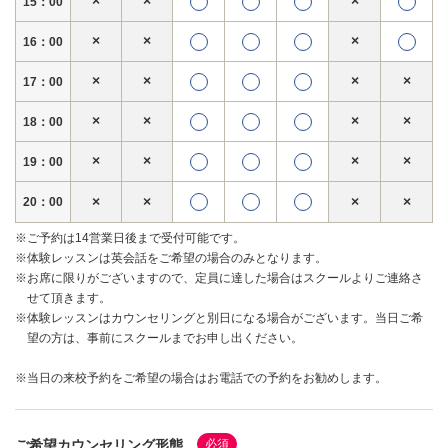
×
×
×
15：00
×
×
×
16：00
×
×
×
×
17：00
×
×
×
×
18：00
×
×
×
×
19：00
×
×
×
×
20：00
※
ご予約は14営業日後まで受付可能です。
※
体験レッスンは英会話をご希望の場合のみとなります。
※
お席に限りがございますので、定員に達した場合はスクールよりご連絡さ
せて頂きます。
※
体験レッスンはカウンセリングと別日になる場合がございます。当日ご希
望の方は、事前にスクールまでお申し出ください。
※当日の来校予約をご希望の場合はお電話での予約をお勧めします。
ご希望カウンセリング形態
必須