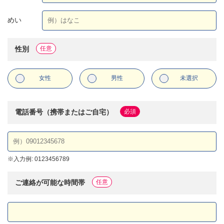
めい
性別
任意
女性
男性
未選択
電話番号（携帯またはご自宅）
必須
※
入力例: 0123456789
ご連絡が可能な時間帯
任意