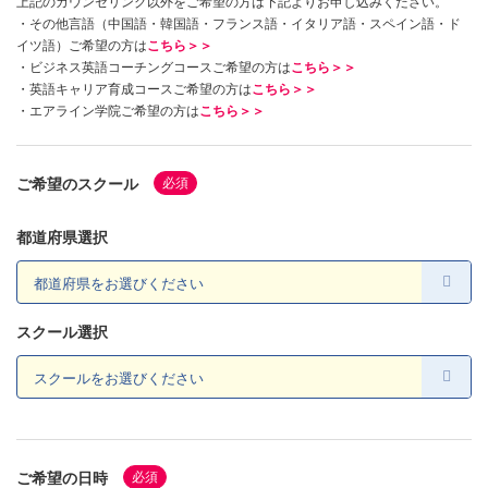
上記のカウンセリング以外をご希望の方は下記よりお申し込みください。
・その他言語（中国語・韓国語・フランス語・イタリア語・スペイン語・ド
・その他言語（中国語・韓国語・フランス語・イタリア語・スペイン語・ド
イツ語）ご希望の方は
こちら＞＞
イツ語）ご希望の方は
こちら＞＞
・ビジネス英語コーチングコースご希望の方は
こちら＞＞
・ビジネス英語コーチングコースご希望の方は
こちら＞＞
・英語キャリア育成コースご希望の方は
こちら＞＞
・英語キャリア育成コースご希望の方は
こちら＞＞
・エアライン学院ご希望の方は
こちら＞＞
・エアライン学院ご希望の方は
こちら＞＞
ご希望のスクール
必須
都道府県選択
スクール選択
ご希望の日時
必須